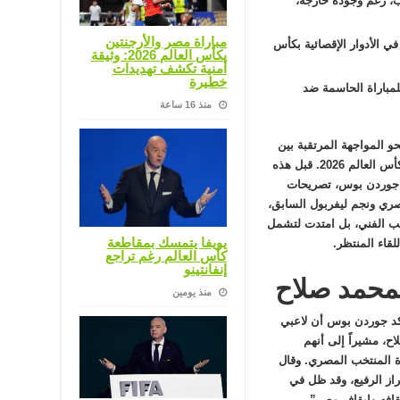
، رغم وجوده خارجه،
مباراة مصر والأرجنتين
ي الأدوار الإقصائية بكأس
بكأس العالم 2026: وثيقة
أمنية تكشف تهديدات
خطيرة
لمباراة الحاسمة ضد
منذ 16 ساعة
و المواجهة المرتقبة بين
منتخبي مصر وأستراليا في دور الـ 32 من بطولة كأس العالم 2026. قبل هذه
ي، جوردن بوس، تصريحات
لمصري ونجم ليفربول السابق،
ب الفني، بل امتدت لتشمل
يويفا يتمسك بمقاطعة
قاء المنتظر.
كأس العالم رغم تراجع
إنفانتينو
محمد صلاح
منذ يومين
”nine” الأسترالية، أكد جوردن بوس أن لاعبي
اح، مشيراً إلى أنهم
 المنتخب المصري. وقال
ز الرفيع، وقد ظل في
يقافه وإيقاف مصر”.