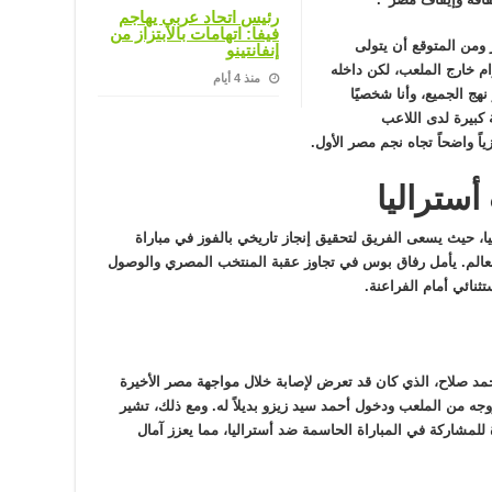
رئيس اتحاد عربي يهاجم
فيفا: اتهامات بالابتزاز من
ومن المتوقع أن يتولى
إنفانتينو
ام خارج الملعب، لكن داخله
منذ 4 أيام
نهج الجميع، وأنا شخصيًا
كبيرة لدى اللاعب
ً واضحاً تجاه نجم مصر الأول.
أستراليا
، حيث يسعى الفريق لتحقيق إنجاز تاريخي بالفوز في مباراة
العالم. يأمل رفاق بوس في تجاوز عقبة المنتخب المصري والوصول
مد صلاح، الذي كان قد تعرض لإصابة خلال مواجهة مصر الأخيرة
ه من الملعب ودخول أحمد سيد زيزو بديلاً له. ومع ذلك، تشير
للمشاركة في المباراة الحاسمة ضد أستراليا، مما يعزز آمال