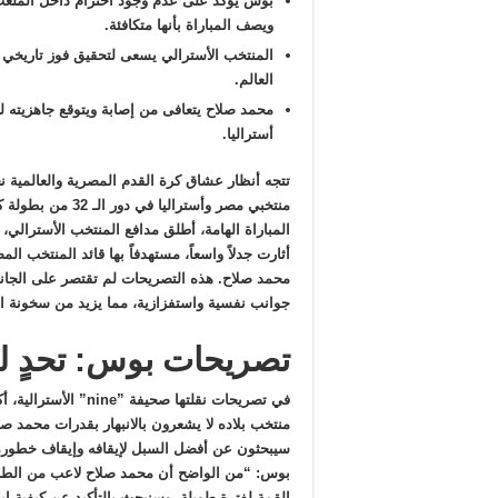
بوس يؤكد على عدم وجود احترام داخل الملعب
ويصف المباراة بأنها متكافئة.
المنتخب الأسترالي يسعى لتحقيق فوز تاريخي ف
العالم.
محمد صلاح يتعافى من إصابة ويتوقع جاهزيته ل
أستراليا.
تتجه أنظار عشاق كرة القدم المصرية والعالمية نح
المباراة الهامة، أطلق مدافع المنتخب الأسترال
أثارت جدلاً واسعاً، مستهدفاً بها قائد المنتخب ا
محمد صلاح. هذه التصريحات لم تقتصر على الجان
جوانب نفسية واستفزازية، مما يزيد من سخونة الل
تصريحات بوس: تحدٍ ل
في تصريحات نقلتها صحيفة 
منتخب بلاده لا يشعرون بالانبهار بقدرات محمد صل
سيبحثون عن أفضل السبل لإيقافه وإيقاف خطورة
بوس: “من الواضح أن محمد صلاح لاعب من الطرا
القمة لفترة طويلة، وسنبحث بالتأكيد عن كيفية إ