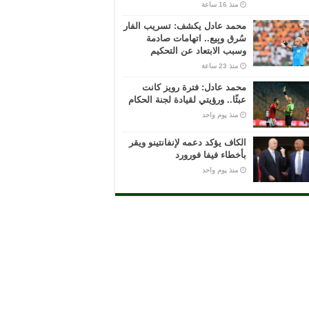
منذ 16 ساعة
محمد عادل يكشف: تسريب الفار
سُرق وبِيع.. اتهامات صادمة
وسبب الابتعاد عن التحكيم
منذ 23 ساعة
محمد عادل: فترة رويز كانت
عبثًا.. ورؤيتي لقيادة لجنة الحكام
منذ يوم واحد
الكاف يؤكد دعمه لإنفانتينو ويقر
بأخطاء فيفا فورورد
منذ يوم واحد