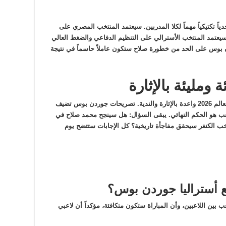
ياً تكتيكياً مهماً لكلا المدربين. سيعتمد المنتخب المصري على
سيعتمد المنتخب الأسترالي على التنظيم الدفاعي والضغط العالي
 بوس على الحد من خطورة صلاح ستكون عاملاً حاسماً في نتيجة
 ومليئة بالإثارة
في الختام، تبدو مباراة مصر وأستراليا في كأس العالم 2026 واعدة بالإثارة والندية. تصريحات جوردن بوس تضيف
الملعب هو الحكم النهائي. يبقى السؤال: هل سينجح محمد صلاح في
تخب الكنغر سيحقق مفاجأة تاريخية؟ كل الإجابات ستتضح يوم
 أستراليا جوردن بوس؟
بين اللاعبين، وأن المباراة ستكون متكافئة، مؤكداً أن لاعبي