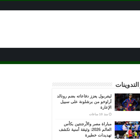
التدوينات
ليفربول يعزز دفاعاته بضم رونالد
أراوخو من برشلونة على سبيل
الإعارة
منذ 10 ساعات
مباراة مصر والأرجنتين بكأس
العالم 2026: وثيقة أمنية تكشف
تهديدات خطيرة