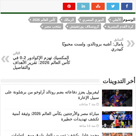
الوسوم
الأهلي
الدوري المصري
الزمالك
كأس العالم 2026
كرة القدم المصرية
كرونسلاف يورتشيتش
منتخب مصر
السابق
يامال: أشبه برونالدو، ولست محبوبًا
كبيدري
التالي
المكسيك تهزم الإكوادور 2-0 في
كأس العالم 2026: تقرير الأهداف
والتفاصيل
أخر التدوينات
ليفربول يعزز دفاعاته بضم رونالد أراوخو من برشلونة على
سبيل الإعارة
منذ 7 ساعات
مباراة مصر والأرجنتين بكأس العالم 2026: وثيقة أمنية
تكشف تهديدات خطيرة
منذ 13 ساعة
محمد عادل يكشف: تسريب الفار سُرق وبِيع.. اتهامات