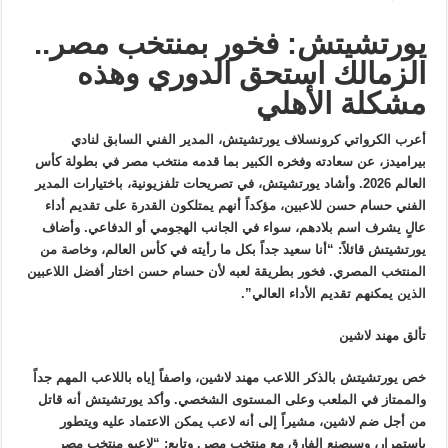
يورتشيتش: فخور بمنتخب مصر..
الزمالك استحق الدوري وهذه
مشكلة الأهلي
أعرب الكرواتي كرونسلاف يورتشيتش، المدير الفني السابق لنادي
بيراميدز، عن سعادته وفخره الكبير بما قدمه منتخب مصر في بطولة كأس
العالم 2026. وأشاد يورتشيتش، في تصريحات تلفزيونية، باختيارات المدير
الفني حسام حسن للاعبين، مؤكداً أنهم يمتلكون القدرة على تقديم أداء
عالٍ يشرف اسم بلادهم، سواء في الجانب الهجومي أو الدفاعي. وأضاف
يورتشيتش قائلاً: “أنا سعيد جداً بكل ما رأيته في كأس العالم، وخاصة من
المنتخب المصري. فخور بطريقة لعبه لأن حسام حسن اختار أفضل اللاعبين
الذين يمكنهم تقديم الأداء العالي”.
تألق مهند لاشين
خص يورتشيتش بالذكر اللاعب مهند لاشين، واصفاً إياه باللاعب المهم جداً
والممتاز في الملعب وعلى المستوى الشخصي. وأكد يورتشيتش أنه قاتل
من أجل ضم لاشين، مشيراً إلى أنه لاعب يمكن الاعتماد عليه ويتطور
باستمرار، وسيصنع الفارق مع منتخب مصر. وتابع: “لاعبو منتخب مصر