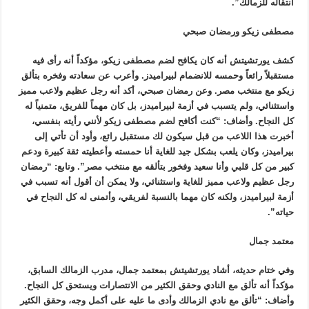
انتقاله للزمالك”.
مصطفى زيكو ورمضان صبحي
كشف يورتشيتش أنه كان يكافح لضم مصطفى زيكو، مؤكداً أنه رأى فيه
مستقبلاً رائعاً وحمسه للانضمام لبيراميدز. وأعرب عن سعادته وفخره بتألق
زيكو مع منتخب مصر. وعن رمضان صبحي، أكد أنه رجل عظيم ولاعب مميز
واستثنائي، ولم يتسبب في أزمة لبيراميدز، بل كان مهماً للفريق، متمنياً له
كل النجاح. وأضاف: “كنت أكافح لضم مصطفى زيكو لأنني رأيته بنفسي،
أخبرت هذا اللاعب من قبل سيكون لك مستقبل رائع، وأود أن تأتي إلى
بيراميدز، وكان يلعب بشكل جيد للغاية أنا حمسته وأعطيته ثقة كبيرة ودعم
كبير من كل قلبي وأنا سعيد وفخور بتألقه مع منتخب مصر”. وتابع: “رمضان
رجل عظيم ولاعب مميز للغاية واستثنائي، ولا يمكن أن أقول أنه تسبب في
أزمة لبيراميدز، ولكنه كان مهما بالنسبة لفريقي، وأتمنى له كل النجاح في
حياته”.
معتمد جمال
وفي ختام حديثه، أشاد يورتشيتش بمعتمد جمال، مدرب الزمالك السابق،
مؤكداً أنه تألق مع النادي وحقق الكثير من الانتصارات ويستحق كل النجاح.
وأضاف: “تألق مع نادي الزمالك وأدى ما عليه على أكمل وجه، وحقق الكثير