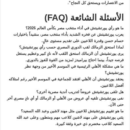
من الانتصارات ويستحق كل النجاح”.
الأسئلة الشائعة (FAQ)
ما هو رأي يورتشيتش في أداء منتخب مصر بكأس العالم 2026؟
يعرب يورتشيتش عن فخره الشديد بأداء منتخب مصر، مشيداً باختيارات
حسام حسن وقدرة اللاعبين على تقديم مستوى عالٍ.
لماذا استحق الزمالك لقب الدوري المصري حسب رأي يورتشيتش؟
يرى يورتشيتش أن الزمالك استحق اللقب لأنه نادٍ كبير وعظيم يستغل
فرصه جيداً، بينما احتاج بيراميدز لمزيد من القوة للفوز بالدوري.
ما هي مشكلة الأهلي الرئيسية في الموسم الأخير من وجهة نظر
يورتشيتش؟
يعتقد يورتشيتش أن الأهلي افتقد للجماعية في الموسم الأخير رغم امتلاكه
أفضل اللاعبين.
هل تلقى يورتشيتش عروضاً لتدريب أندية مصرية أخرى؟
نفى يورتشيتش تلقيه أي عروض من الأهلي أو الزمالك أو أي نادٍ مصري آخر
حتى الآن.
ما هو تقييم يورتشيتش للاعبين مثل مهند لاشين وعبد الله السعيد؟
يثني يورتشيتش على مهند لاشين كلاعب مهم ومتطور، وعلى عبد الله
السعيد كلاعب مخضرم ذي خبرة وثقة كبيرة.