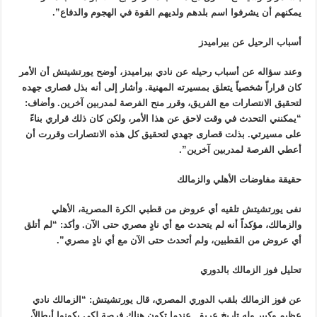
يمكنهم أن يشرفوا اسم بلدهم ولديهم القوة في الهجوم والدفاع”.
أسباب الرحيل عن بيراميدز
وعند سؤاله عن أسباب رحيله عن نادي بيراميدز، أوضح يورتشيتش أن الأمر
كان قراراً شخصياً يتعلق بمسيرته المهنية. وأشار إلى أنه بذل قصارى جهده
لتحقيق الانتصارات مع الفريق، وقرر منح الفرصة لمدربين آخرين. وأضاف:
“يمكنني التحدث في وقت لاحق عن هذا الأمر، ولكن كان ذلك قراري بناءً
على مسيرتي. بذلت قصارى جهدي لتحقيق كل هذه الانتصارات وقررت أن
أعطي الفرصة لمدربين آخرين”.
حقيقة مفاوضات الأهلي والزمالك
نفى يورتشيتش تلقيه أي عروض من قطبي الكرة المصرية، الأهلي
والزمالك، مؤكداً أنه لم يتحدث مع أي نادٍ مصري حتى الآن. وأكد: “لم أتلق
أي عروض من القطبين، ولم أتحدث حتى الآن مع أي نادٍ مصري”.
تحليل فوز الزمالك بالدوري
عن فوز الزمالك بلقب الدوري المصري، قال يورتشيتش: “الزمالك نادي
عظيم وكبير وله تاريخ عريق. عندما تكون هناك فرصة لكي يكونوا أبطالاً،