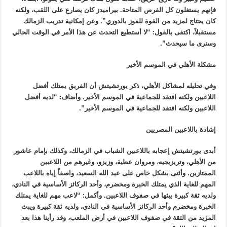
فإنهم يستغلون كل الفرص المتاحة. بيراميدز كان يصارع على اللقب، ولكنه
كان يحتاج لمزيد من القوة للفوز بالدوري”. وعن إمكانية تدريب الزمالك
مستقبلاً، اكتفى بالقول: “لا أستطيع التحدث عن هذا الأمر في الوقت الحالي
وسنرى ما سيحدث”.
مشكلة الأهلي في الموسم الأخير
وفي تحليله لمشاكل الأهلي، ذكر يورتشيتش أن الفريق يمتلك أفضل
اللاعبين ولكنه افتقد للجماعية في الموسم الأخير. وأضاف: “لديه أفضل
اللاعبين ولكنه افتقد للجماعية في الموسم الأخير”.
إشادة باللاعبين المصريين
أبدى يورتشيتش إعجابه باللاعبين الشباب في الزمالك، وكذلك بإمام عاشور
من الأهلي، وتريزيجيه، ومروان عطية، وزيزو، وغيرهم من اللاعبين
الممتازين. وأثنى بشكل خاص على عبد الله السعيد، واصفاً إياه باللاعب
المهم للغاية الذي يمتلك الخبرة ومخضرم، وأحد الركائز الأساسية في النادي،
ولديه ثقة كبيرة يبثها في صفوف اللاعبين. وأكمل: “لاعب مهم للغاية يمتلك
الخبرة ومخضرم وأحد الركائز الأساسية في النادي، ولديه ثقة كبيرة ويبث
المزيد من الثقة في صفوف اللاعبين في أرض الملعب، وقد رأينا هذا بعد